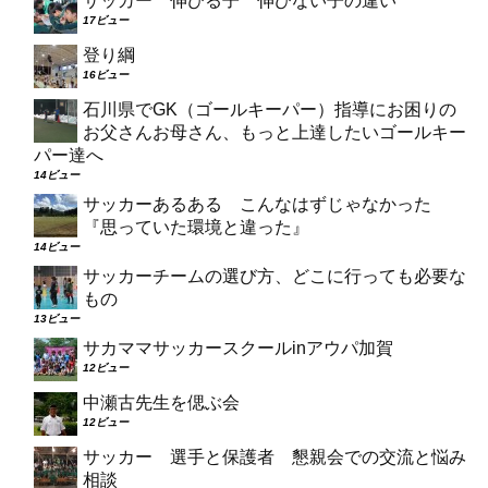
サッカー 伸びる子 伸びない子の違い
17ビュー
登り綱
16ビュー
石川県でGK（ゴールキーパー）指導にお困りの
お父さんお母さん、もっと上達したいゴールキー
パー達へ
14ビュー
サッカーあるある こんなはずじゃなかった
『思っていた環境と違った』
14ビュー
サッカーチームの選び方、どこに行っても必要な
もの
13ビュー
サカママサッカースクールinアウパ加賀
12ビュー
中瀬古先生を偲ぶ会
12ビュー
サッカー 選手と保護者 懇親会での交流と悩み
相談