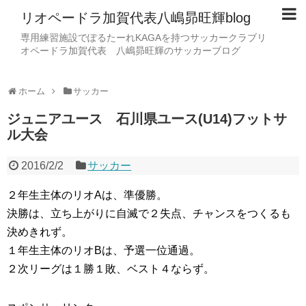
リオペードラ加賀代表八嶋昴旺輝blog
専用練習施設でぽるたーれKAGAを持つサッカークラブリ
オペードラ加賀代表 八嶋昴旺輝のサッカーブログ
ホーム
サッカー
ジュニアユース 石川県ユース(U14)フットサ
ル大会
2016/2/2
サッカー
２年生主体のリオAは、準優勝。
決勝は、立ち上がりに自滅で２失点、チャンスをつくるも
決めきれず。
１年生主体のリオBは、予選一位通過。
２次リーグは１勝１敗、ベスト４ならず。