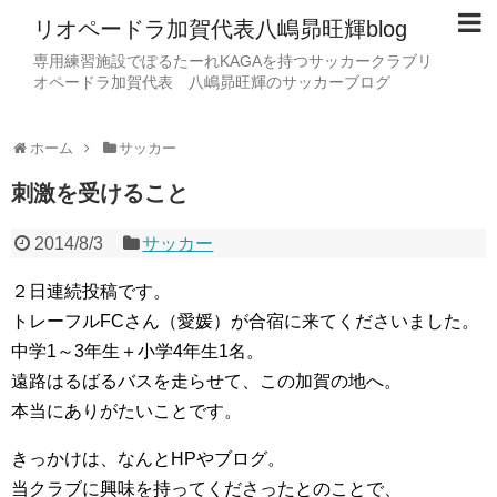
リオペードラ加賀代表八嶋昴旺輝blog
専用練習施設でぽるたーれKAGAを持つサッカークラブリ
オペードラ加賀代表 八嶋昴旺輝のサッカーブログ
ホーム
サッカー
刺激を受けること
2014/8/3
サッカー
２日連続投稿です。
トレーフルFCさん（愛媛）が合宿に来てくださいました。
中学1～3年生＋小学4年生1名。
遠路はるばるバスを走らせて、この加賀の地へ。
本当にありがたいことです。
きっかけは、なんとHPやブログ。
当クラブに興味を持ってくださったとのことで、