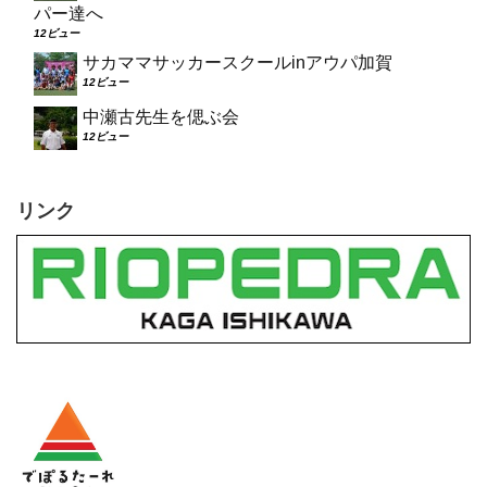
パー達へ
12ビュー
サカママサッカースクールinアウパ加賀
12ビュー
中瀬古先生を偲ぶ会
12ビュー
リンク