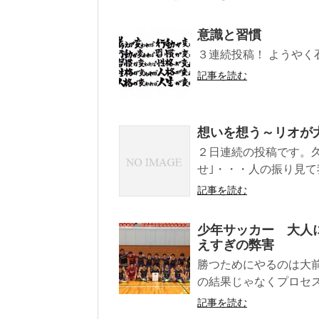
意識と習慣
３連続投稿！ ようや
記事を読む
想いを想う～リオが
２日連続の投稿です。久
せ｣・・・人の振り見て
記事を読む
少年サッカー 大人
えすぎの弊害
勝つためにやるのは大
の結果じゃなくプロセス
記事を読む