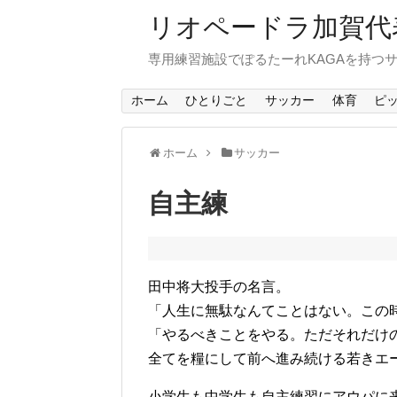
リオペードラ加賀代表
専用練習施設でぽるたーれKAGAを持つ
ホーム
ひとりごと
サッカー
体育
ピ
ホーム
サッカー
自主練
田中将大投手の名言。
「人生に無駄なんてことはない。この
「やるべきことをやる。ただそれだけ
全てを糧にして前へ進み続ける若きエ
小学生も中学生も自主練習にアウパに