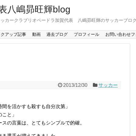
八嶋昴旺輝blog
サッカークラブリオペードラ加賀代表 八嶋昴旺輝のサッカーブロ
ックアップ記事
動画
過去ブログ
プロフィール
お問い合わせフ
2013/12/30
サッカー
時間を活かすも殺すも自分次第」
のこと」
ースの言葉は、とてもシンプルで的確。
来る選手が増えてきました。