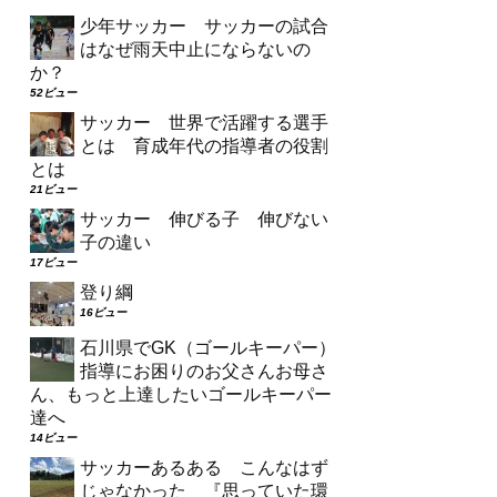
少年サッカー サッカーの試合
はなぜ雨天中止にならないの
か？
52ビュー
サッカー 世界で活躍する選手
とは 育成年代の指導者の役割
とは
21ビュー
サッカー 伸びる子 伸びない
子の違い
17ビュー
登り綱
16ビュー
石川県でGK（ゴールキーパー）
指導にお困りのお父さんお母さ
ん、もっと上達したいゴールキーパー
達へ
14ビュー
サッカーあるある こんなはず
じゃなかった 『思っていた環