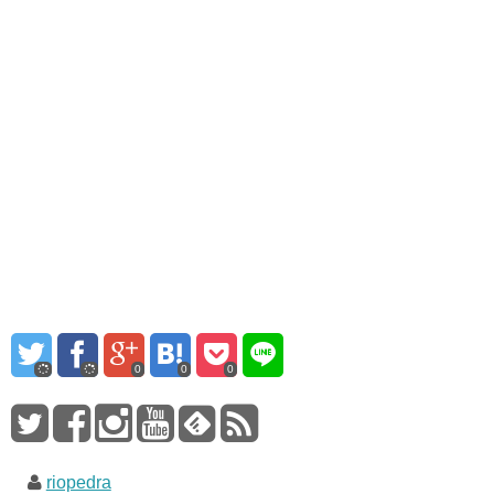
0
0
0
riopedra