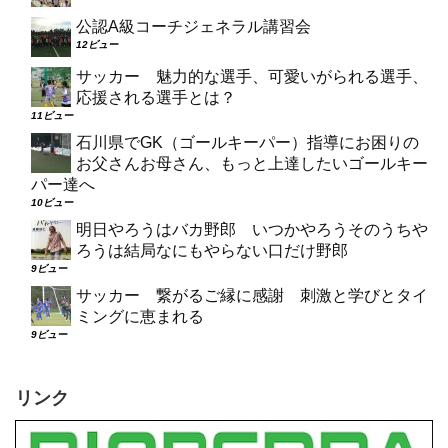
公認A級コーチジェネラル講習会
12ビュー
サッカー 魅力的な選手、可愛いがられる選手、
応援される選手とは？
11ビュー
石川県でGK（ゴールキーパー）指導にお困りの
お父さんお母さん、もっと上達したいゴールキー
パー達へ
10ビュー
明日やろうはバカ野郎 いつかやろうそのうちや
ろうは結局なにもやらない口だけ野郎
9ビュー
サッカー 繋がるご縁に感謝 刺激と学びとタイ
ミングに恵まれる
9ビュー
リンク